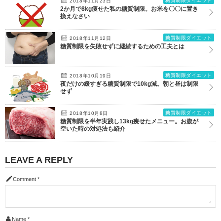
糖質制限ダイエット
2018年11月23日
2か月で8kg痩せた私の糖質制限。お米を〇〇に置き
換えなさい
糖質制限ダイエット
2018年11月12日
糖質制限を失敗せずに継続するための工夫とは
糖質制限ダイエット
2018年10月19日
夜だけの緩すぎる糖質制限で10kg減。朝と昼は制限
せず
糖質制限ダイエット
2018年10月8日
糖質制限を半年実践し13kg痩せたメニュー。お腹が
空いた時の対処法も紹介
LEAVE A REPLY
Comment
*
Name
*