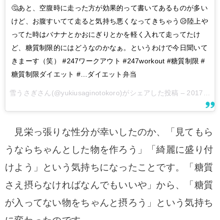
🤔あと、空腹時に走った方が効果的って書いてあるものが多い
けど、お腹すいてて走ると気持ち悪くなってきちゃう😥陸上や
ってた時はバナナとかおにぎりとかを軽く入れて走ってたけ
ど、糖質制限的にはどうなのかなぁ。というわけで今日聞いて
きまーす（笑） #247ワークアウト #247workout #糖質制限 #
糖質制限ダイエット #…ダイエット弁当
雪うさぎさん(@yukiusaginotokoro)がシェアした投稿 –
2017 11月 21 3:52午後 PST
見栄っ張りな性分が幸いしたのか、「見てもら
うならちゃんとした物を作ろう」「綺麗に盛り付
けよう」という気持ちになったことです。「糖質
さえ摂らなければなんでもいいや」から、「糖質
が入ってない物をちゃんと摂ろう」という気持ち