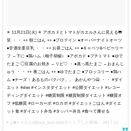
✳︎ 11月21日(火) ✳︎ アボカドとトマトがカエルさんに見える🐸
笑 ・ ・ ++ 朝ごはん ++ ●プロテイン ●オーバーナイトオーツ
●甘酒生姜豆乳 ・ ・ ++ お昼ごはん ++ ●キャベツ&ベビーリー
フ ←下に ●鶏ハム（柚子胡椒） ●アボカド ●プチトマト ●ゆで
たまご ◯豆腐のお焼き ←リピ♡ ・ ●真っ黒たまご ←おまんじ
ゅう ・ ・ ++ 夜ごはん ++ ●ゆでたまご ●ブロッコリー ●鶏ハ
ム ●チーズ ↑ あるものパクパク。。 あかんやつ🙅 ・ ・ #ダイ
エット #diet #インスタダイエット #公開ダイエット #レコー
ディングダイエット #糖質制限 #糖質制限ダイエット #糖質オ
フ #低糖質 #ローカーボ #ロカボ #ダイエットごはん #ダイエ
ット食 #ダイエット弁当 #タッパー弁当 #食べて痩せる
✳︎ y☻k ✳︎さん(@uuy_kaa.diet)がシェアした投稿 –
2017 11月 21 7:07午前 PST