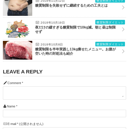
糖質制限ダイエット
2018年11月12日
糖質制限を失敗せずに継続するための工夫とは
糖質制限ダイエット
2018年10月19日
夜だけの緩すぎる糖質制限で10kg減。朝と昼は制限
せず
糖質制限ダイエット
2018年10月8日
糖質制限を半年実践し13kg痩せたメニュー。お腹が
空いた時の対処法も紹介
LEAVE A REPLY
Comment
*
Name
*
E-mail
*
(公開されません)