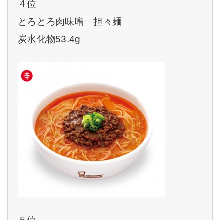
４位
とろとろ肉味噌 担々麺
炭水化物53.4g
５位