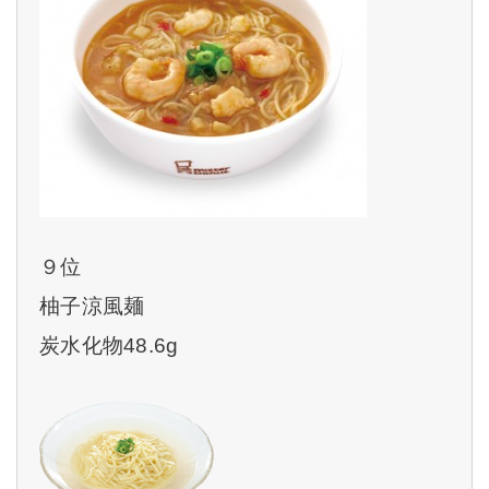
９位
柚子涼風麺
炭水化物48.6g