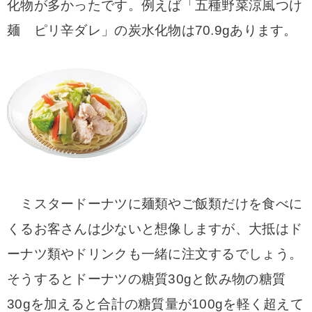
化物が多かったです。例えば「五種野菜涼風つけ
麺 ピリ辛ダレ」の炭水化物は70.9gあります。
ミスタードーナツに麺類やご飯類だけを食べに
くるお客さんは少ないと想像しますが、大抵はド
ーナツ類やドリンクも一緒に注文するでしょう。
そうするとドーナツの糖質30gと飲み物の糖質
30gを加えると合計の糖質量が100gを軽く超えて