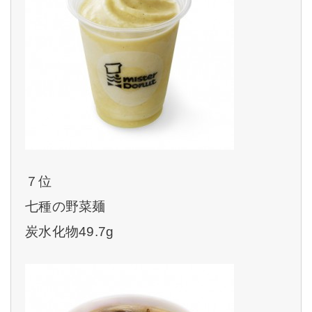
７位
七種の野菜麺
炭水化物49.7g