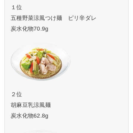
１位
五種野菜涼風つけ麺 ピリ辛ダレ
炭水化物70.9g
２位
胡麻豆乳涼風麺
炭水化物62.8g