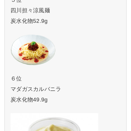
四川担々涼風麺
炭水化物52.9g
６位
マダガスカルバニラ
炭水化物49.9g