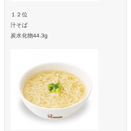
１２位
汁そば
炭水化物44.3g