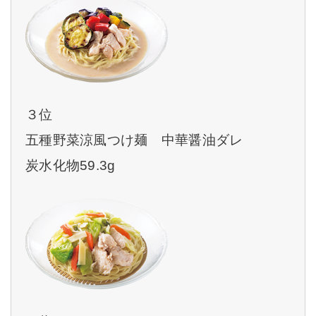
３位
五種野菜涼風つけ麺 中華醤油ダレ
炭水化物59.3g