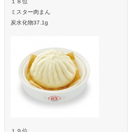
１８位
ミスター肉まん
炭水化物37.1g
１９位