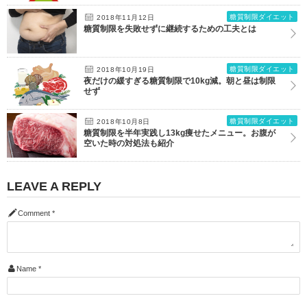
糖質制限ダイエット
2018年11月12日
糖質制限を失敗せずに継続するための工夫とは
糖質制限ダイエット
2018年10月19日
夜だけの緩すぎる糖質制限で10kg減。朝と昼は制限
せず
糖質制限ダイエット
2018年10月8日
糖質制限を半年実践し13kg痩せたメニュー。お腹が
空いた時の対処法も紹介
LEAVE A REPLY
Comment
*
Name
*