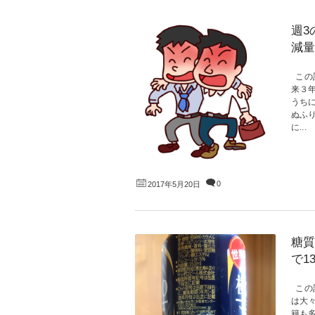
週3
減量
この
来３
うち
ぬふ
に...
0
2017年5月20日
糖質
で1
この
は大
籍も