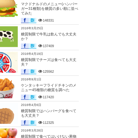
マクドナルドのメニュー(ハンバー
ガー31種類)を糖質の多い順に並べ
てみた
148331
2016年3月25日
糖質制限で牛乳は飲んでも大丈夫
か？
137409
2016年4月19日
糖質制限でチーズは食べても大丈
夫？
125562
2016年9月1日
ケンタッキーフライドチキンのメ
ニュー45種類の糖質を調べた
117420
2016年4月6日
糖質制限ではハンバーグを食べて
も大丈夫？
112325
2016年3月28日
糖質制限で食べてはいけない果物