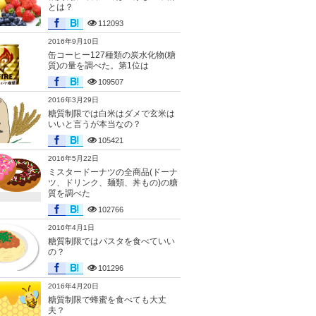
とは？
112093
2016年9月10日
缶コーヒー127種類の炭水化物(糖
質)の量を調べた。第1位は
109507
2016年3月29日
糖質制限では白米はダメで玄米は
いいと言うが本当なの？
105421
2016年5月22日
ミスタードーナツの全商品(ドーナ
ツ、ドリンク、麺類、丼もの)の糖
質を調べた
102766
2016年4月1日
糖質制限ではパスタを食べていい
の？
101296
2016年4月20日
糖質制限で蜂蜜を食べても大丈
夫？