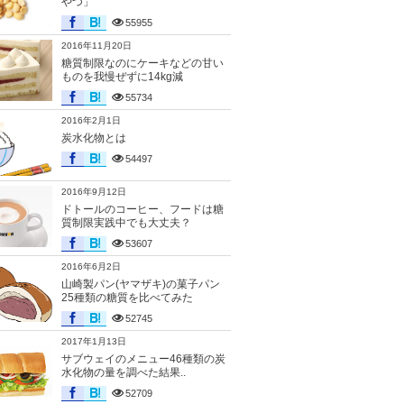
やつ」
55955
2016年11月20日
糖質制限なのにケーキなどの甘い
ものを我慢ぜずに14kg減
55734
2016年2月1日
炭水化物とは
54497
2016年9月12日
ドトールのコーヒー、フードは糖
質制限実践中でも大丈夫？
53607
2016年6月2日
山崎製パン(ヤマザキ)の菓子パン
25種類の糖質を比べてみた
52745
2017年1月13日
サブウェイのメニュー46種類の炭
水化物の量を調べた結果..
52709