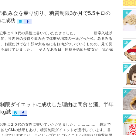
の飲み会を乗り切り、糖質制限3か月で5.5キロの
18
に成功
記事は２０代の男性に書いていただきました。 ……… 新卒入社以
年間、社内外の接待や飲み会で体重が増加の一途だった私。みるみる
19
に、お腹だけでなく顔や太ももにもお肉がついていくものの、見て見
りを続けていました。 そんなある日、同棲を始めた彼女が、我が家
20
21
制限ダイエットに成功した理由は間食と酒。半年
3kg減
22
記事は２０代の女性に書いていただきました。 ………….. 最近で
々的なCMの効果もあり、糖質制限ダイエットが流行しています。書
多く出ていますよね。ライザップなどに行くことが出来れば糖質制限