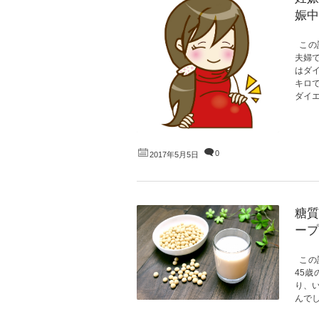
娠中
この
夫婦
はダ
キロ
ダイエ
0
2017年5月5日
糖質
ープ
この
45
り、
んでし