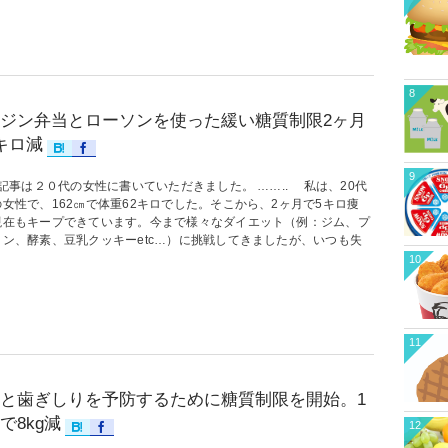
8
ジン弁当とローソンを使った緩い糖質制限2ヶ月
キロ減
9
記事は２０代の女性に書いていただきました。 …….. 私は、20代
女性で、162㎝で体重62キロでした。そこから、2ヶ月で5キロ痩
現在もキープできています。今まで様々なダイエット（例：ジム、プ
イン、酵素、豆乳クッキーetc…）に挑戦してきましたが、いつも失
10
11
と歯ぎしりを予防するために糖質制限を開始。1
で8kg減
12