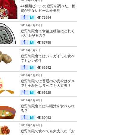
2016年11月3日
44種類ビールの糖質を調べた。糖
質が少ないビールを発見
73884
2016年6月15日
糖質制限食で食後血糖値はどれく
らい上がるの？
67758
2016年5月2日
糖質制限食ではジャガイモを食べ
てもいいの？
66992
2016年4月15日
糖質制限では普通の小麦粉はダメ
でも全粒粉は食べても大丈夫？
65928
2016年4月28日
糖質制限食では味噌汁を食べられ
る？
60493
2016年4月26日
糖質制限で食べても大丈夫な「お