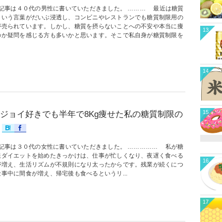
記事は４０代の男性に書いていただきました。 ……… 最近は糖質
という言葉がだいぶ浸透し、コンビニやレストランでも糖質制限用の
が売られています。しかし、糖質を摂らないことへの不安や本当に痩
13
のか疑問を感じる方も多いかと思います。そこで私自身が糖質制限を
14
15
ジョイ好きでも半年で8Kg痩せた私の糖質制限の
記事は３０代の女性に書いていただきました。 …………… 私が糖
限ダイエットを始めたきっかけは、仕事が忙しくなり、夜遅く食べる
16
が増え、生活リズムが不規則になり太ったからです。残業が続くにつ
事中に間食が増え、帰宅後も食べるというリ...
17