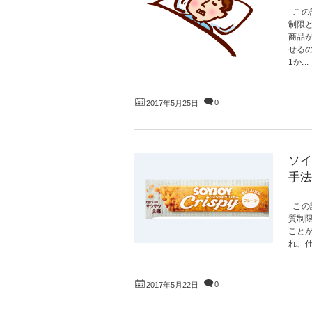
この
制限
商品
せる
1か...
0
2017年5月25日
ソイ
手法
この
質制
こと
れ、仕
0
2017年5月22日