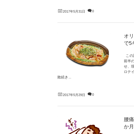
0
2017年5月31日
オリ
で5
この
前半の
せ、
ロテ
敗続き...
0
2017年5月29日
腰痛
か月