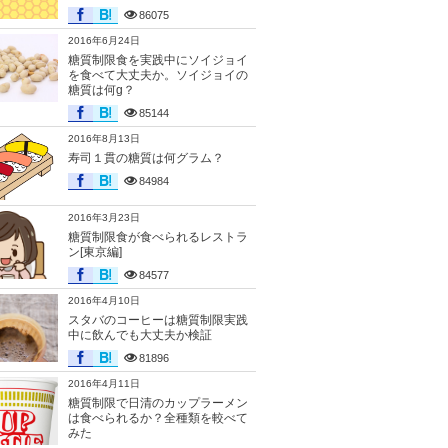
86075
2016年6月24日
糖質制限食を実践中にソイジョイ
を食べて大丈夫か。ソイジョイの
糖質は何g？
85144
2016年8月13日
寿司１貫の糖質は何グラム？
84984
2016年3月23日
糖質制限食が食べられるレストラ
ン[東京編]
84577
2016年4月10日
スタバのコーヒーは糖質制限実践
中に飲んでも大丈夫か検証
81896
2016年4月11日
糖質制限で日清のカップラーメン
は食べられるか？全種類を較べて
みた