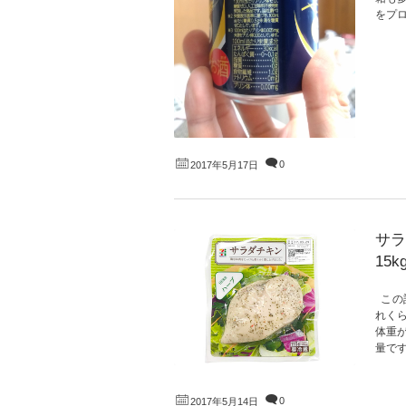
をプ
0
2017年5月17日
サラ
15k
この
れく
体重が
量です
0
2017年5月14日