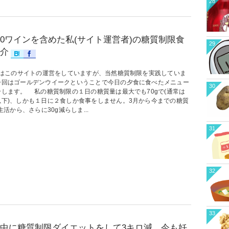
28
0ワインを含めた私(サイト運営者)の糖質制限食
29
介
このサイトの運営をしていますが、当然糖質制限を実践していま
今回はゴールデンウイークということで今日の夕食に食べたメニュー
30
介します。 私の糖質制限の１日の糖質量は最大でも70gで(通常は
以下)、しかも１日に２食しか食事をしません。3月から今までの糖質
g生活から、さらに30g減らしま...
31
32
33
中に糖質制限ダイエットをして3キロ減。今も妊