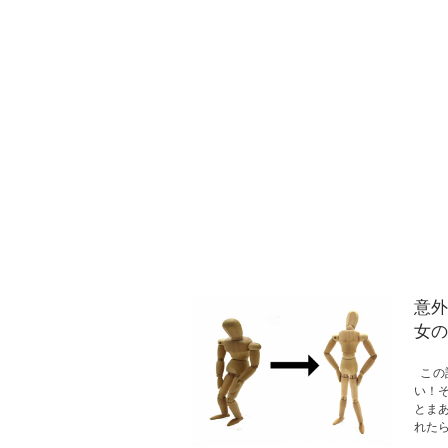
意外
女の
この
い！
とま
れた