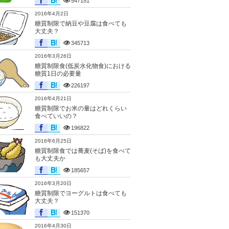
547151
2016年4月2日
糖質制限で納豆や豆腐は食べても
大丈夫？
345713
2016年3月26日
糖質制限食(低炭水化物食)における
糖質1日の必要量
226197
2016年4月21日
糖質制限でお米の量はどれくらい
食べていいの？
196822
2016年6月25日
糖質制限食では蕎麦(そば)を食べて
も大丈夫か
185657
2016年3月20日
糖質制限でヨーグルトは食べても
大丈夫？
151370
2016年4月30日