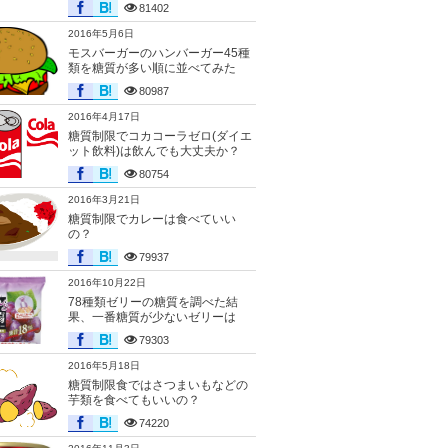
81402
2016年5月6日
モスバーガーのハンバーガー45種
類を糖質が多い順に並べてみた
80987
2016年4月17日
糖質制限でコカコーラゼロ(ダイエ
ット飲料)は飲んでも大丈夫か？
80754
2016年3月21日
糖質制限でカレーは食べていい
の？
79937
2016年10月22日
78種類ゼリーの糖質を調べた結
果、一番糖質が少ないゼリーは
79303
2016年5月18日
糖質制限食ではさつまいもなどの
芋類を食べてもいいの？
74220