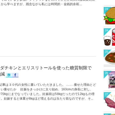
ロから学べますが、残念ながら私には時間的・金銭的余裕...
23
24
25
ダチキンとエリスリトールを使った糖質制限で
26
g減
記事は３０代の女性に書いていただきました。 ……. 痩せた理由とど
らい痩せたか 妊娠をきっかけに太り始め、163cmの身長に対し、
70kgにまでなっていました。妊娠前は58kgだったので12kgもの増
27
。妊娠すると体重が8kgほど増えるのは当たり前なのですが、そ...