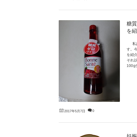
糖質
を紹
私は
す。
を紹
それ
100
0
2017年5月7日
妊娠