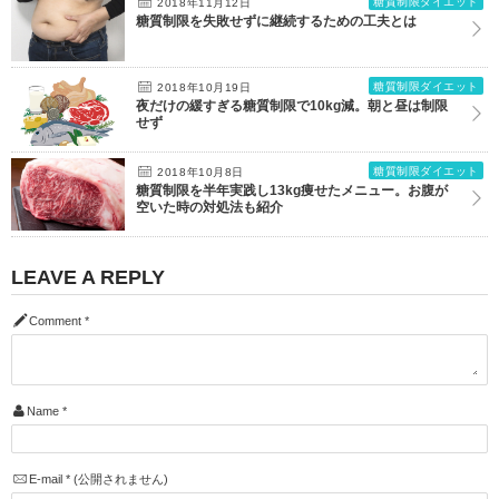
糖質制限ダイエット
2018年11月12日
糖質制限を失敗せずに継続するための工夫とは
糖質制限ダイエット
2018年10月19日
夜だけの緩すぎる糖質制限で10kg減。朝と昼は制限
せず
糖質制限ダイエット
2018年10月8日
糖質制限を半年実践し13kg痩せたメニュー。お腹が
空いた時の対処法も紹介
LEAVE A REPLY
Comment
*
Name
*
E-mail
*
(公開されません)