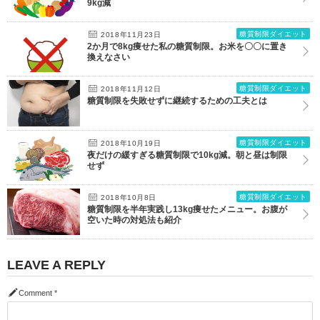
9kg減
糖質制限ダイエット
2018年11月23日
2か月で8kg痩せた私の糖質制限。お米を〇〇に置き
換えなさい
糖質制限ダイエット
2018年11月12日
糖質制限を失敗せずに継続するための工夫とは
糖質制限ダイエット
2018年10月19日
夜だけの緩すぎる糖質制限で10kg減。朝と昼は制限
せず
糖質制限ダイエット
2018年10月8日
糖質制限を半年実践し13kg痩せたメニュー。お腹が
空いた時の対処法も紹介
LEAVE A REPLY
Comment
*