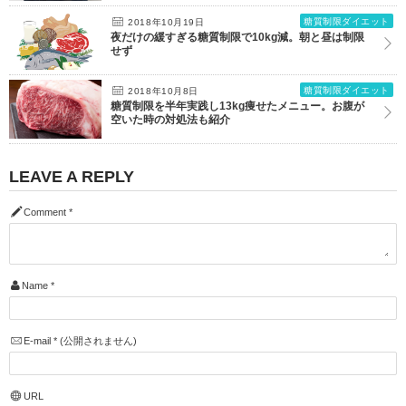
糖質制限ダイエット
2018年10月19日
夜だけの緩すぎる糖質制限で10kg減。朝と昼は制限
せず
糖質制限ダイエット
2018年10月8日
糖質制限を半年実践し13kg痩せたメニュー。お腹が
空いた時の対処法も紹介
LEAVE A REPLY
Comment
*
Name
*
E-mail
*
(公開されません)
URL