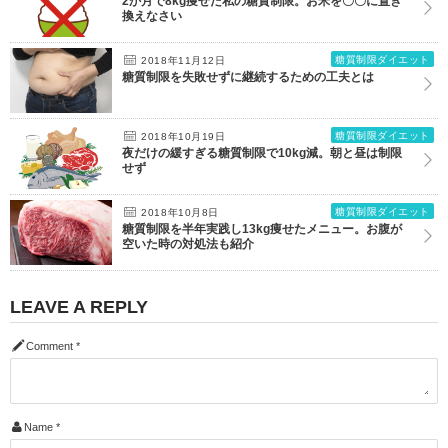
2か月で8kg痩せた私の糖質制限。お米を〇〇に置き
換えなさい
糖質制限ダイエット
2018年11月12日
糖質制限を失敗せずに継続するための工夫とは
糖質制限ダイエット
2018年10月19日
夜だけの緩すぎる糖質制限で10kg減。朝と昼は制限
せず
糖質制限ダイエット
2018年10月8日
糖質制限を半年実践し13kg痩せたメニュー。お腹が
空いた時の対処法も紹介
LEAVE A REPLY
Comment
*
Name
*