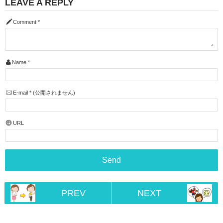
LEAVE A REPLY
Comment
*
Name
*
E-mail
*
(公開されません)
URL
PREV
NEXT