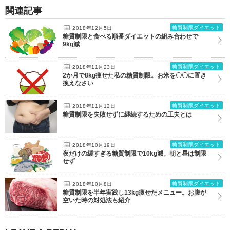
関連記事
糖質制限ダイエット
2018年12月5日
糖質制限と食べる順番ダイエットの組み合わせで
9kg減
糖質制限ダイエット
2018年11月23日
2か月で8kg痩せた私の糖質制限。お米を〇〇に置き
換えなさい
糖質制限ダイエット
2018年11月12日
糖質制限を失敗せずに継続するための工夫とは
糖質制限ダイエット
2018年10月19日
夜だけの緩すぎる糖質制限で10kg減。朝と昼は制限
せず
糖質制限ダイエット
2018年10月8日
糖質制限を半年実践し13kg痩せたメニュー。お腹が
空いた時の対処法も紹介