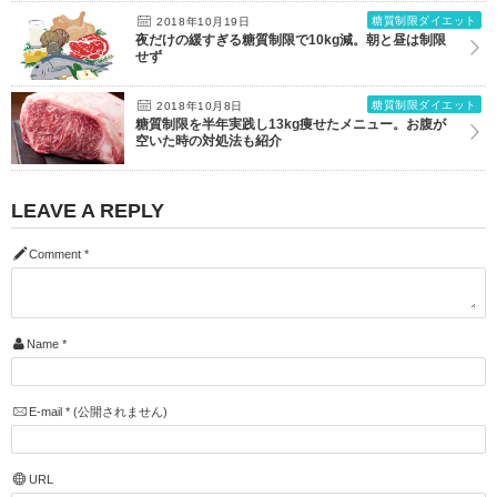
糖質制限ダイエット
2018年10月19日
夜だけの緩すぎる糖質制限で10kg減。朝と昼は制限
せず
糖質制限ダイエット
2018年10月8日
糖質制限を半年実践し13kg痩せたメニュー。お腹が
空いた時の対処法も紹介
LEAVE A REPLY
Comment
*
Name
*
E-mail
*
(公開されません)
URL