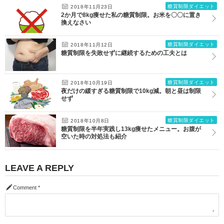
糖質制限ダイエット
2018年11月23日
2か月で8kg痩せた私の糖質制限。お米を〇〇に置き
換えなさい
糖質制限ダイエット
2018年11月12日
糖質制限を失敗せずに継続するための工夫とは
糖質制限ダイエット
2018年10月19日
夜だけの緩すぎる糖質制限で10kg減。朝と昼は制限
せず
糖質制限ダイエット
2018年10月8日
糖質制限を半年実践し13kg痩せたメニュー。お腹が
空いた時の対処法も紹介
LEAVE A REPLY
Comment
*