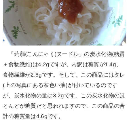
「蒟蒻(こんにゃく)ヌードル」の炭水化物(糖質
＋食物繊維)は4.2gですが、内訳は糖質が1.4g、
食物繊維が2.8gです。そして、この商品にはタレ
(上の写真にある茶色い液)が付いているのです
が、炭水化物の量は3.2gです。この炭水化物のほ
とんどが糖質だと思われますので、この商品の合
計の糖質量は4.6gです。