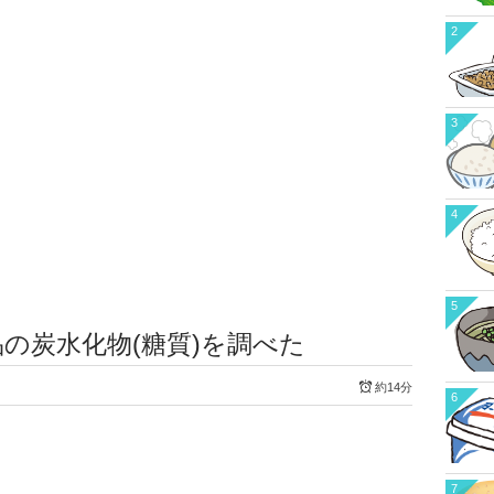
2
3
4
5
の炭水化物(糖質)を調べた
約14分
6
7