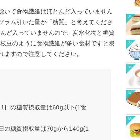
除いて食物繊維はほとんど入っていません
34
グラム引いた量が「糖質」と考えてくださ
とんど入っていませんので、炭水化物と糖質
た枝豆のように食物繊維が多い食材ですと炭
35
れますので注意してください。
36
37
1日の糖質摂取量は60g以下(1食
38
の糖質摂取量は70gから140g(1