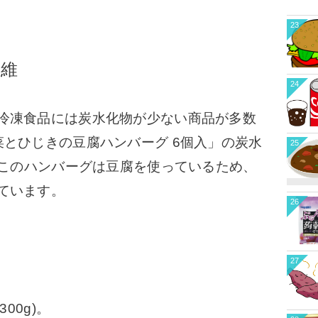
23
繊維
24
冷凍食品には炭水化物が少ない商品が多数
菜とひじきの豆腐ハンバーグ 6個入」の炭水
25
このハンバーグは豆腐を使っているため、
ています。
26
27
00g)。