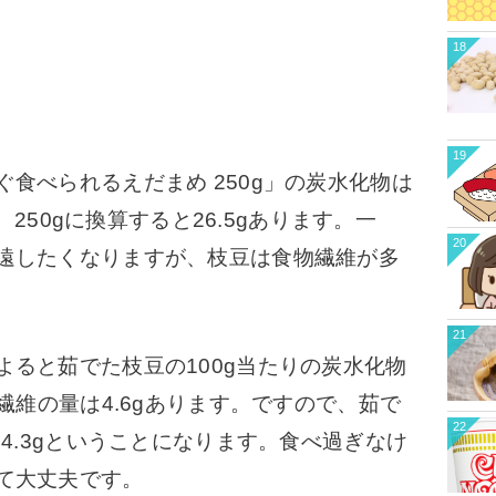
18
19
食べられるえだまめ 250g」の炭水化物は
が、250gに換算すると26.5gあります。
一
20
遠したくなりますが、枝豆は食物繊維が多
21
ると茹でた枝豆の100g当たりの炭水化物
繊維の量は4.6gあります。
ですので、茹で
22
4.3gということになります。
食べ過ぎなけ
て大丈夫です。