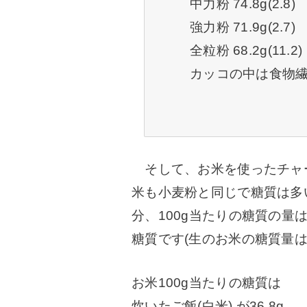
中力粉 74.8g(2.8)
強力粉 71.9g(2.7)
全粒粉 68.2g(11.2)
カッコの中は食物
そして、お米を使ったチャ
米も小麦粉と同じで糖質は多
分、100g当たりの糖質の量
糖質です(
生のお米の糖質量は
お米100g当たりの糖質は
炊いたご飯(白米) が36.8g