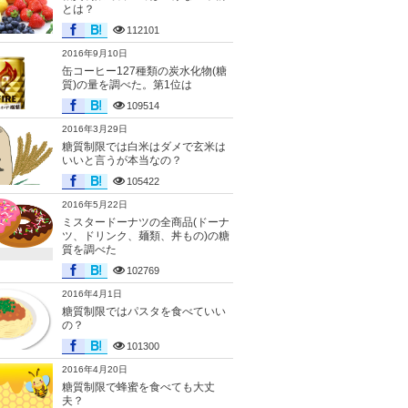
とは？
112101
2016年9月10日
缶コーヒー127種類の炭水化物(糖
質)の量を調べた。第1位は
109514
2016年3月29日
糖質制限では白米はダメで玄米は
いいと言うが本当なの？
105422
2016年5月22日
ミスタードーナツの全商品(ドーナ
ツ、ドリンク、麺類、丼もの)の糖
質を調べた
102769
2016年4月1日
糖質制限ではパスタを食べていい
の？
101300
2016年4月20日
糖質制限で蜂蜜を食べても大丈
夫？