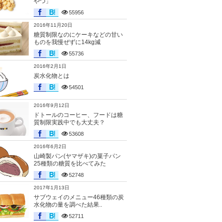
やつ」
55956
2016年11月20日
糖質制限なのにケーキなどの甘い
ものを我慢ぜずに14kg減
55736
2016年2月1日
炭水化物とは
54501
2016年9月12日
ドトールのコーヒー、フードは糖
質制限実践中でも大丈夫？
53608
2016年6月2日
山崎製パン(ヤマザキ)の菓子パン
25種類の糖質を比べてみた
52748
2017年1月13日
サブウェイのメニュー46種類の炭
水化物の量を調べた結果..
52711