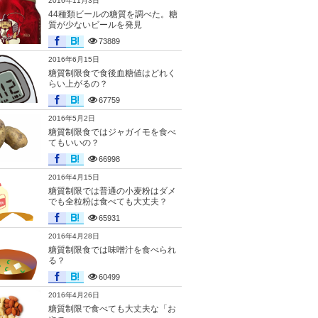
2016年11月3日
44種類ビールの糖質を調べた。糖
質が少ないビールを発見
73889
2016年6月15日
糖質制限食で食後血糖値はどれく
らい上がるの？
67759
2016年5月2日
糖質制限食ではジャガイモを食べ
てもいいの？
66998
2016年4月15日
糖質制限では普通の小麦粉はダメ
でも全粒粉は食べても大丈夫？
65931
2016年4月28日
糖質制限食では味噌汁を食べられ
る？
60499
2016年4月26日
糖質制限で食べても大丈夫な「お