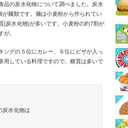
食品の炭水化物について調べました。
炭水
個が麺類です。
麺は小麦粉から作られてい
(炭水化物)が多いです。小麦粉の約7割が
8
すが。
9
キングの５位にカレー、６位にピザが入っ
多用している料理ですので、糖質は多いで
10
11
りの炭水化物は
12