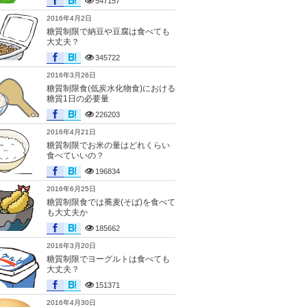
547157
2016年4月2日
糖質制限で納豆や豆腐は食べても
大丈夫？
345722
2016年3月26日
糖質制限食(低炭水化物食)における
糖質1日の必要量
226203
2016年4月21日
糖質制限でお米の量はどれくらい
食べていいの？
196834
2016年6月25日
糖質制限食では蕎麦(そば)を食べて
も大丈夫か
185662
2016年3月20日
糖質制限でヨーグルトは食べても
大丈夫？
151371
2016年4月30日