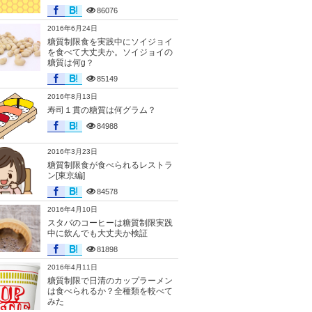
86076
2016年6月24日
糖質制限食を実践中にソイジョイ
を食べて大丈夫か。ソイジョイの
糖質は何g？
85149
2016年8月13日
寿司１貫の糖質は何グラム？
84988
2016年3月23日
糖質制限食が食べられるレストラ
ン[東京編]
84578
2016年4月10日
スタバのコーヒーは糖質制限実践
中に飲んでも大丈夫か検証
81898
2016年4月11日
糖質制限で日清のカップラーメン
は食べられるか？全種類を較べて
みた