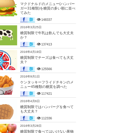
マクドナルドのメニュー(ハンバー
ガー31種類)を糖質の多い順に並べ
てみた
148337
2016年3月25日
糖質制限で牛乳は飲んでも大丈夫
か？
137413
2016年4月19日
糖質制限でチーズは食べても大丈
夫？
125566
2016年9月1日
ケンタッキーフライドチキンのメ
ニュー45種類の糖質を調べた
117421
2016年4月6日
糖質制限ではハンバーグを食べて
も大丈夫？
112336
2016年3月28日
糖質制限で食べてはいけない果物