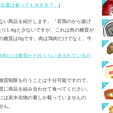
28
や豆腐は食べても大丈夫？」
)
ない商品を紹介します。
「若鶏のから揚げ
29
り1.4gと少ないですが、これは肉の糖質が
の糖質は0gです。
肉は鶏肉だけでなく、牛
30
。
豚肉)には糖質がどれくらい含まれているの
31
糖質制限を行うことは十分可能ですので、
32
度に商品を組み合わせて食べてください。
には炭水化物の量しか載っていませんの
せん。
33