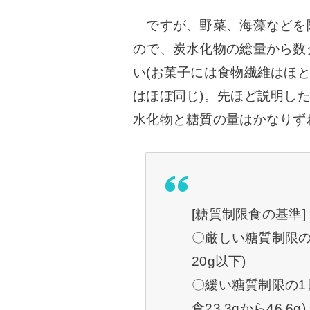
ですが、野菜、海藻などを
ので、炭水化物の総量から数
い(お菓子には食物繊維はほ
はほぼ同じ)。
先ほど説明し
水化物と糖質の量はかなりず
[糖質制限食の基準]
〇厳しい糖質制限の
20g以下)
〇緩い糖質制限の1日
食23.3gから46.6g)