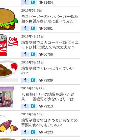
81404
2016年5月6日
モスバーガーのハンバーガー45種
類を糖質が多い順に並べてみた
80991
2016年4月17日
糖質制限でコカコーラゼロ(ダイエ
ット飲料)は飲んでも大丈夫か？
80756
2016年3月21日
糖質制限でカレーは食べていい
の？
79939
2016年10月22日
78種類ゼリーの糖質を調べた結
果、一番糖質が少ないゼリーは
79313
2016年5月18日
糖質制限食ではさつまいもなどの
芋類を食べてもいいの？
74223