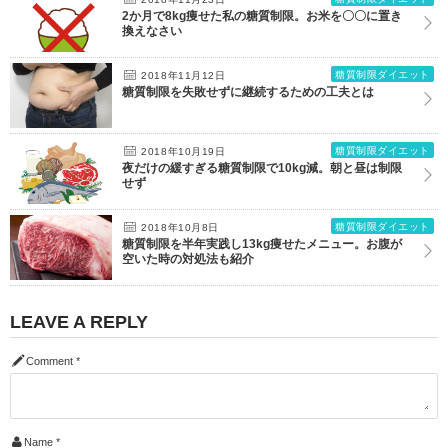
2か月で8kg痩せた私の糖質制限。お米を〇〇に置き
換えなさい
糖質制限ダイエット
2018年11月12日
糖質制限を失敗せずに継続するための工夫とは
糖質制限ダイエット
2018年10月19日
夜だけの緩すぎる糖質制限で10kg減。朝と昼は制限
せず
糖質制限ダイエット
2018年10月8日
糖質制限を半年実践し13kg痩せたメニュー。お腹が
空いた時の対処法も紹介
LEAVE A REPLY
Comment
*
Name
*