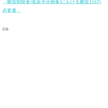
「糖質制限食(低炭水化物食)における糖質1日の
必要量」
広告