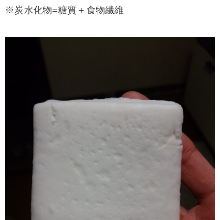
※炭水化物=糖質＋食物繊維