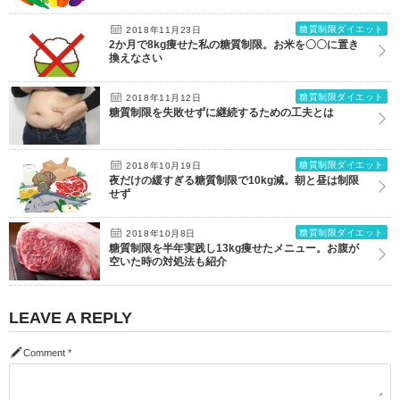
糖質制限ダイエット
2018年11月23日
2か月で8kg痩せた私の糖質制限。お米を〇〇に置き
換えなさい
糖質制限ダイエット
2018年11月12日
糖質制限を失敗せずに継続するための工夫とは
糖質制限ダイエット
2018年10月19日
夜だけの緩すぎる糖質制限で10kg減。朝と昼は制限
せず
糖質制限ダイエット
2018年10月8日
糖質制限を半年実践し13kg痩せたメニュー。お腹が
空いた時の対処法も紹介
LEAVE A REPLY
Comment
*