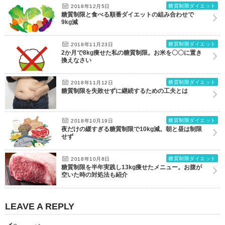
糖質制限ダイエット
2018年12月5日
糖質制限と食べる順番ダイエットの組み合わせで
9kg減
糖質制限ダイエット
2018年11月23日
2か月で8kg痩せた私の糖質制限。お米を〇〇に置き
換えなさい
糖質制限ダイエット
2018年11月12日
糖質制限を失敗せずに継続するための工夫とは
糖質制限ダイエット
2018年10月19日
夜だけの緩すぎる糖質制限で10kg減。朝と昼は制限
せず
糖質制限ダイエット
2018年10月8日
糖質制限を半年実践し13kg痩せたメニュー。お腹が
空いた時の対処法も紹介
LEAVE A REPLY