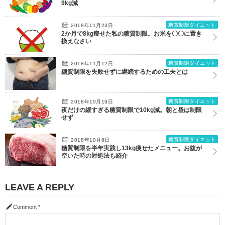
9kg減
糖質制限ダイエット
2018年11月23日
2か月で8kg痩せた私の糖質制限。お米を〇〇に置き
換えなさい
糖質制限ダイエット
2018年11月12日
糖質制限を失敗せずに継続するための工夫とは
糖質制限ダイエット
2018年10月19日
夜だけの緩すぎる糖質制限で10kg減。朝と昼は制限
せず
糖質制限ダイエット
2018年10月8日
糖質制限を半年実践し13kg痩せたメニュー。お腹が
空いた時の対処法も紹介
LEAVE A REPLY
Comment
*