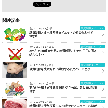
関連記事
糖質制限ダイエット
2018年12月5日
糖質制限と食べる順番ダイエットの組み合わせで
9kg減
糖質制限ダイエット
2018年11月23日
2か月で8kg痩せた私の糖質制限。お米を〇〇に置き
換えなさい
糖質制限ダイエット
2018年11月12日
糖質制限を失敗せずに継続するための工夫とは
糖質制限ダイエット
2018年10月19日
夜だけの緩すぎる糖質制限で10kg減。朝と昼は制限
せず
糖質制限ダイエット
2018年10月8日
糖質制限を半年実践し13kg痩せたメニュー。お腹が