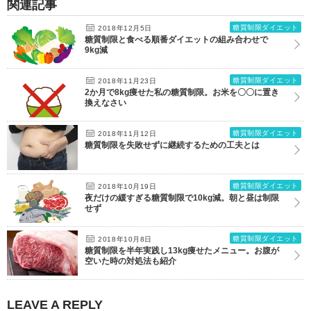
関連記事
糖質制限ダイエット
2018年12月5日
糖質制限と食べる順番ダイエットの組み合わせで
9kg減
糖質制限ダイエット
2018年11月23日
2か月で8kg痩せた私の糖質制限。お米を〇〇に置き
換えなさい
糖質制限ダイエット
2018年11月12日
糖質制限を失敗せずに継続するための工夫とは
糖質制限ダイエット
2018年10月19日
夜だけの緩すぎる糖質制限で10kg減。朝と昼は制限
せず
糖質制限ダイエット
2018年10月8日
糖質制限を半年実践し13kg痩せたメニュー。お腹が
空いた時の対処法も紹介
LEAVE A REPLY