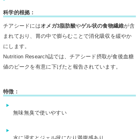
科学的根拠：
チアシードには
オメガ3脂肪酸
や
ゲル状の食物繊維
が含
まれており、胃の中で膨らむことで消化吸収を緩やか
にします。
Nutrition Research誌では、チアシード摂取が食後血糖
値のピークを有意に下げたと報告されています。
特徴：
無味無臭で使いやすい
水に浸すとジェル状になり満腹感あり