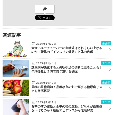
関連記事
未分類
2026年1月17日
大食いユーチューバーの血糖値はどれくらい上がる
のか：驚異の「インスリン爆発」と体の代償
未分類
2025年11月4日
糖尿病が悪化すると失明や足の切断に至ることも｜
早期発見と予防で防ぐ重い合併症
未分類
2025年10月2日
果物の果糖増加：品種改良の影で高まる糖尿病リス
クを徹底解説
未分類
2025年9月11日
食事の前の運動と食事の後の運動、どちらが血糖値
を下げるのか？最新エビデンスから徹底解説