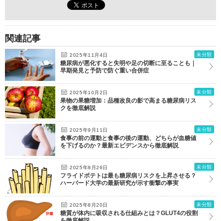
関連記事
未分類
2025年11月4日
糖尿病が悪化すると失明や足の切断に至ることも｜
早期発見と予防で防ぐ重い合併症
未分類
2025年10月2日
果物の果糖増加：品種改良の影で高まる糖尿病リス
クを徹底解説
未分類
2025年9月11日
食事の前の運動と食事の後の運動、どちらが血糖値
を下げるのか？最新エビデンスから徹底解説
未分類
2025年8月26日
フライドポテトは最も糖尿病リスクを上昇させる？
ハーバード大学の最新研究が示す衝撃の事実
未分類
2025年8月20日
糖質が体内に吸収される仕組みとは？GLUT4の役割
を徹底解説