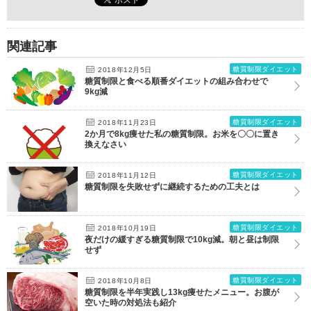
関連記事
糖質制限ダイエット
2018年12月5日
糖質制限と食べる順番ダイエットの組み合わせで
9kg減
糖質制限ダイエット
2018年11月23日
2か月で8kg痩せた私の糖質制限。お米を〇〇に置き
換えなさい
糖質制限ダイエット
2018年11月12日
糖質制限を失敗せずに継続するための工夫とは
糖質制限ダイエット
2018年10月19日
夜だけの緩すぎる糖質制限で10kg減。朝と昼は制限
せず
糖質制限ダイエット
2018年10月8日
糖質制限を半年実践し13kg痩せたメニュー。お腹が
空いた時の対処法も紹介