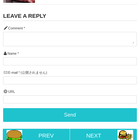
LEAVE A REPLY
Comment
*
Name
*
E-mail
*
(公開されません)
URL
PREV
NEXT