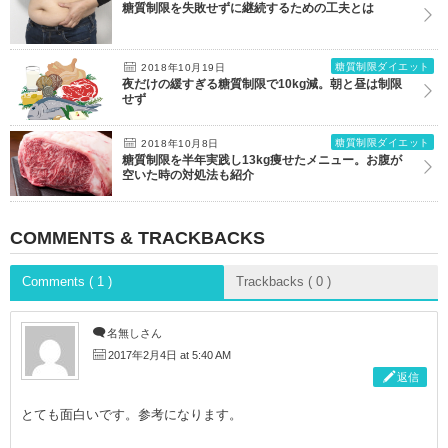
糖質制限を失敗せずに継続するための工夫とは
糖質制限ダイエット
2018年10月19日
夜だけの緩すぎる糖質制限で10kg減。朝と昼は制限
せず
糖質制限ダイエット
2018年10月8日
糖質制限を半年実践し13kg痩せたメニュー。お腹が
空いた時の対処法も紹介
COMMENTS & TRACKBACKS
Comments ( 1 )
Trackbacks ( 0 )
名無しさん
2017年2月4日 at 5:40 AM
返信
とても面白いです。参考になります。