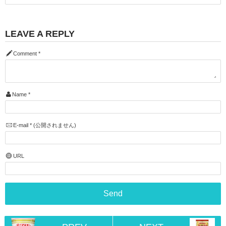
LEAVE A REPLY
Comment
*
Name
*
E-mail
*
(公開されません)
URL