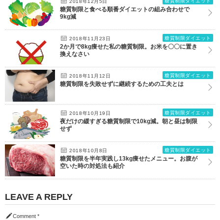
糖質制限ダイエット
2018年12月5日
糖質制限と食べる順番ダイエットの組み合わせで
9kg減
糖質制限ダイエット
2018年11月23日
2か月で8kg痩せた私の糖質制限。お米を〇〇に置き
換えなさい
糖質制限ダイエット
2018年11月12日
糖質制限を失敗せずに継続するための工夫とは
糖質制限ダイエット
2018年10月19日
夜だけの緩すぎる糖質制限で10kg減。朝と昼は制限
せず
糖質制限ダイエット
2018年10月8日
糖質制限を半年実践し13kg痩せたメニュー。お腹が
空いた時の対処法も紹介
LEAVE A REPLY
Comment
*