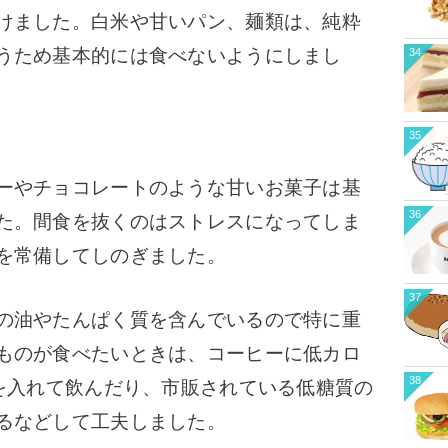
けました。白米や甘いパン、麺類は、純粋
うため基本的には食べないようにしまし
34
35
ーやチョコレートのような甘いお菓子は基
36
た。間食を抜くのはストレスになってしま
を常備してしのぎました。
37
の油やたんぱく質を含んでいるので特に重
ものが食べたいときは、コーヒーに低カロ
38
)を入れて飲んだり、市販されている低糖質の
るなどして工夫しました。