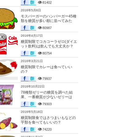
81402
2016年5月6日
モスバーガーのハンバーガー45種
類を糖質が多い順に並べてみた
80987
2016年4月17日
糖質制限でコカコーラゼロ(ダイエ
ット飲料)は飲んでも大丈夫か？
80754
2016年3月21日
糖質制限でカレーは食べていい
の？
79937
2016年10月22日
78種類ゼリーの糖質を調べた結
果、一番糖質が少ないゼリーは
79303
2016年5月18日
糖質制限食ではさつまいもなどの
芋類を食べてもいいの？
74220