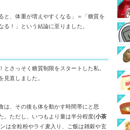
28
ると、体重が増えやすくなる」＝「糖質を
29
なる！」という結論に至りました。
30
！とさっそく糖質制限をスタートした私。
31
を見直しました。
32
食は、その後も体を動かす時間帯にと思
た。ただし、いつもより量は半分程度(
小茶
33
パンは全粒粉やライ麦入り、ご飯は雑穀や玄