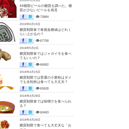
2016年11月3日
44種類ビールの糖質を調べた。糖
質が少ないビールを発見
73884
2016年6月15日
糖質制限食で食後血糖値はどれく
らい上がるの？
67758
2016年5月2日
糖質制限食ではジャガイモを食べ
てもいいの？
66992
2016年4月15日
糖質制限では普通の小麦粉はダメ
でも全粒粉は食べても大丈夫？
65928
2016年4月28日
糖質制限食では味噌汁を食べられ
る？
60493
2016年4月26日
糖質制限で食べても大丈夫な「お