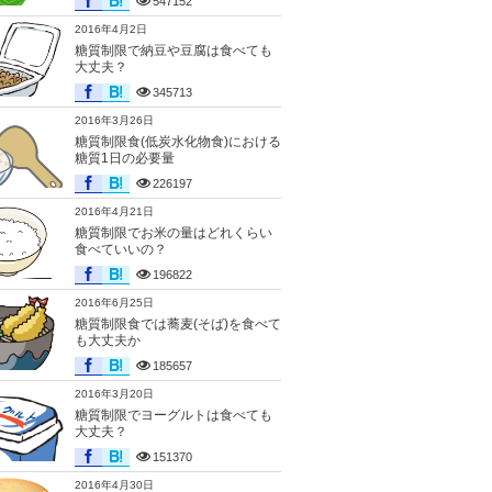
547152
2016年4月2日
糖質制限で納豆や豆腐は食べても
大丈夫？
345713
2016年3月26日
糖質制限食(低炭水化物食)における
糖質1日の必要量
226197
2016年4月21日
糖質制限でお米の量はどれくらい
食べていいの？
196822
2016年6月25日
糖質制限食では蕎麦(そば)を食べて
も大丈夫か
185657
2016年3月20日
糖質制限でヨーグルトは食べても
大丈夫？
151370
2016年4月30日