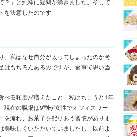
て？」と純粋に疑問が湧きました。
そして
トを決意したのです。
18
19
り、私はなぜ自分が太ってしまったのか考
足はもちろんあるのですが、食事で思い当
20
。
21
べる頻度が増えたこと。私はちょうど1年
、現在の職場は9割が女性でオフィスワー
ーを淹れ、お菓子を配りあう習慣がありま
22
は美味しくいただいていましたし、以前よ