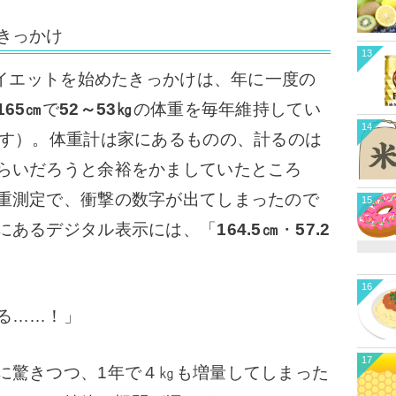
きっかけ
13
ダイエットを始めたきっかけは、年に一度の
165㎝
で
52～53㎏
の体重を毎年維持してい
14
です）。
体重計は家にあるものの、計るのは
らいだろうと余裕をかましていたところ
重測定で、衝撃の数字が出てしまったので
15
にあるデジタル表示には、「
164.5㎝
・
57.2
16
てる……！」
17
驚きつつ、1年で４㎏も増量してしまった