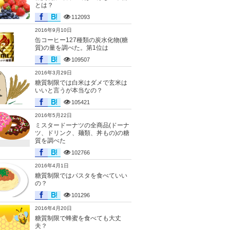
とは？
112093
2016年9月10日
缶コーヒー127種類の炭水化物(糖
質)の量を調べた。第1位は
109507
2016年3月29日
糖質制限では白米はダメで玄米は
いいと言うが本当なの？
105421
2016年5月22日
ミスタードーナツの全商品(ドーナ
ツ、ドリンク、麺類、丼もの)の糖
質を調べた
102766
2016年4月1日
糖質制限ではパスタを食べていい
の？
101296
2016年4月20日
糖質制限で蜂蜜を食べても大丈
夫？