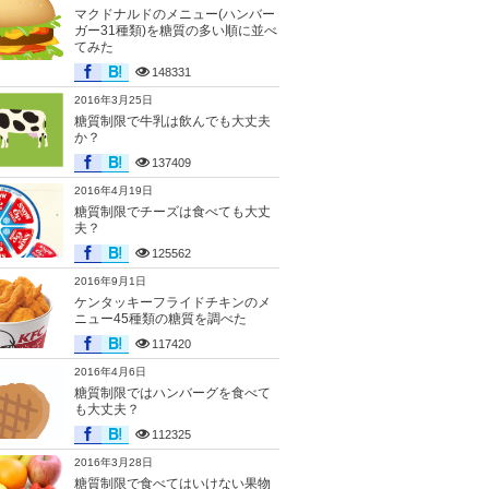
マクドナルドのメニュー(ハンバー
ガー31種類)を糖質の多い順に並べ
てみた
148331
2016年3月25日
糖質制限で牛乳は飲んでも大丈夫
か？
137409
2016年4月19日
糖質制限でチーズは食べても大丈
夫？
125562
2016年9月1日
ケンタッキーフライドチキンのメ
ニュー45種類の糖質を調べた
117420
2016年4月6日
糖質制限ではハンバーグを食べて
も大丈夫？
112325
2016年3月28日
糖質制限で食べてはいけない果物