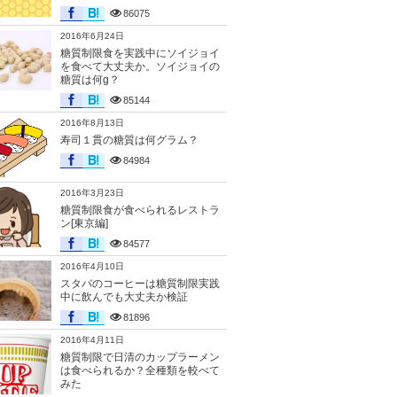
86075
2016年6月24日
糖質制限食を実践中にソイジョイ
を食べて大丈夫か。ソイジョイの
糖質は何g？
85144
2016年8月13日
寿司１貫の糖質は何グラム？
84984
2016年3月23日
糖質制限食が食べられるレストラ
ン[東京編]
84577
2016年4月10日
スタバのコーヒーは糖質制限実践
中に飲んでも大丈夫か検証
81896
2016年4月11日
糖質制限で日清のカップラーメン
は食べられるか？全種類を較べて
みた