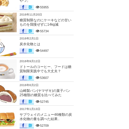
やつ」
55955
2016年11月20日
糖質制限なのにケーキなどの甘い
ものを我慢ぜずに14kg減
55734
2016年2月1日
炭水化物とは
54497
2016年9月12日
ドトールのコーヒー、フードは糖
質制限実践中でも大丈夫？
53607
2016年6月2日
山崎製パン(ヤマザキ)の菓子パン
25種類の糖質を比べてみた
52745
2017年1月13日
サブウェイのメニュー46種類の炭
水化物の量を調べた結果..
52709