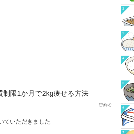
2
3
4
5
制限1か月で2kg痩せる方法
約6分
6
いていただきました。
7