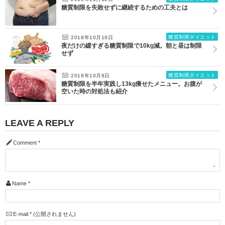
糖質制限を失敗せずに継続するための工夫とは
糖質制限ダイエット
2018年10月19日
夜だけの緩すぎる糖質制限で10kg減。朝と昼は制限
せず
糖質制限ダイエット
2018年10月8日
糖質制限を半年実践し13kg痩せたメニュー。お腹が
空いた時の対処法も紹介
LEAVE A REPLY
Comment
*
Name
*
E-mail
*
(公開されません)