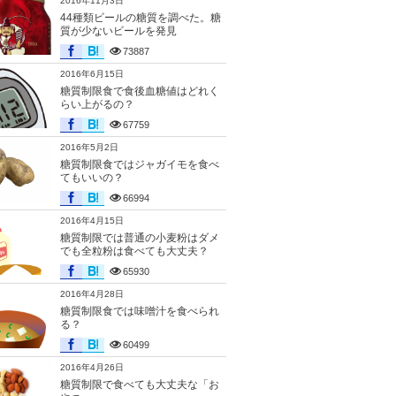
2016年11月3日
44種類ビールの糖質を調べた。糖
質が少ないビールを発見
73887
2016年6月15日
糖質制限食で食後血糖値はどれく
らい上がるの？
67759
2016年5月2日
糖質制限食ではジャガイモを食べ
てもいいの？
66994
2016年4月15日
糖質制限では普通の小麦粉はダメ
でも全粒粉は食べても大丈夫？
65930
2016年4月28日
糖質制限食では味噌汁を食べられ
る？
60499
2016年4月26日
糖質制限で食べても大丈夫な「お