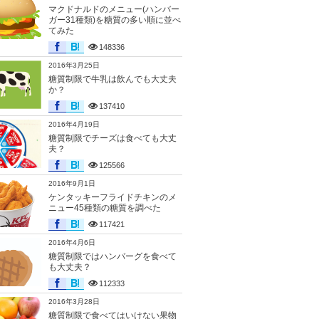
マクドナルドのメニュー(ハンバー
ガー31種類)を糖質の多い順に並べ
てみた
148336
2016年3月25日
糖質制限で牛乳は飲んでも大丈夫
か？
137410
2016年4月19日
糖質制限でチーズは食べても大丈
夫？
125566
2016年9月1日
ケンタッキーフライドチキンのメ
ニュー45種類の糖質を調べた
117421
2016年4月6日
糖質制限ではハンバーグを食べて
も大丈夫？
112333
2016年3月28日
糖質制限で食べてはいけない果物