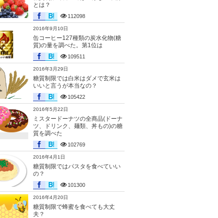
とは？
112098
2016年9月10日
缶コーヒー127種類の炭水化物(糖
質)の量を調べた。第1位は
109511
2016年3月29日
糖質制限では白米はダメで玄米は
いいと言うが本当なの？
105422
2016年5月22日
ミスタードーナツの全商品(ドーナ
ツ、ドリンク、麺類、丼もの)の糖
質を調べた
102769
2016年4月1日
糖質制限ではパスタを食べていい
の？
101300
2016年4月20日
糖質制限で蜂蜜を食べても大丈
夫？