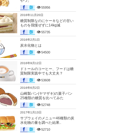
やつ」
55956
2016年11月20日
糖質制限なのにケーキなどの甘い
ものを我慢ぜずに14kg減
55735
2016年2月1日
炭水化物とは
54500
2016年9月12日
ドトールのコーヒー、フードは糖
質制限実践中でも大丈夫？
53608
2016年6月2日
山崎製パン(ヤマザキ)の菓子パン
25種類の糖質を比べてみた
52748
2017年1月13日
サブウェイのメニュー46種類の炭
水化物の量を調べた結果..
52710