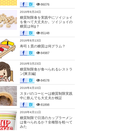
86076
2016年6月24日
糖質制限食を実践中にソイジョイ
を食べて大丈夫か。ソイジョイの
糖質は何g？
85148
2016年8月13日
寿司１貫の糖質は何グラム？
84987
2016年3月23日
糖質制限食が食べられるレストラ
ン[東京編]
84578
2016年4月10日
スタバのコーヒーは糖質制限実践
中に飲んでも大丈夫か検証
81898
2016年4月11日
糖質制限で日清のカップラーメン
は食べられるか？全種類を較べて
みた