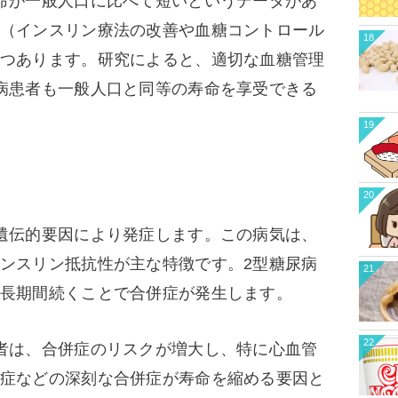
命が一般人口に比べて短いというデータがあ
（インスリン療法の改善や血糖コントロール
18
つあります。研究によると、適切な血糖管理
病患者も一般人口と同等の寿命を享受できる
19
20
遺伝的要因により発症します。この病気は、
ンスリン抵抗性が主な特徴です。2型糖尿病
21
長期間続くことで合併症が発生します。
22
者は、合併症のリスクが増大し、特に心血管
症などの深刻な合併症が寿命を縮める要因と