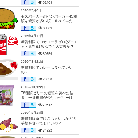
81403
2016年5月6日
モスバーガーのハンバーガー45種
類を糖質が多い順に並べてみた
80989
2016年4月17日
糖質制限でコカコーラゼロ(ダイエ
ット飲料)は飲んでも大丈夫か？
80756
2016年3月21日
糖質制限でカレーは食べていい
の？
79938
2016年10月22日
78種類ゼリーの糖質を調べた結
果、一番糖質が少ないゼリーは
79312
2016年5月18日
糖質制限食ではさつまいもなどの
芋類を食べてもいいの？
74222