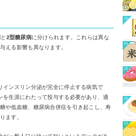
13
病
と
2型糖尿病
に分けられます。これらは異な
14
与える影響も異なります。
15
りインスリン分泌が完全に停止する病気で
ンを生涯にわたって投与する必要があり、適
16
糖や低血糖、糖尿病合併症を引き起こし、寿
ります。
17