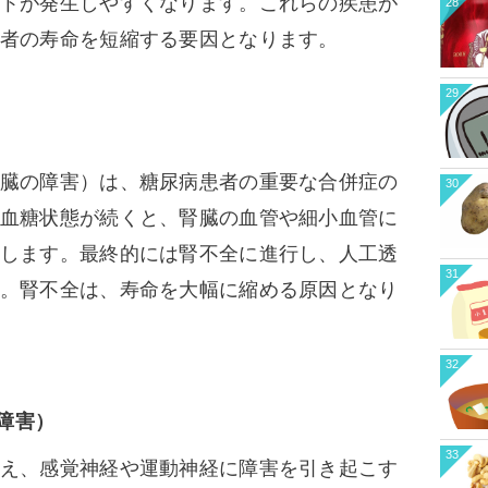
トが発生しやすくなります。これらの疾患が
28
者の寿命を短縮する要因となります。
29
臓の障害）は、糖尿病患者の重要な合併症の
30
血糖状態が続くと、腎臓の血管や細小血管に
します。最終的には腎不全に進行し、人工透
31
。腎不全は、寿命を大幅に縮める原因となり
32
障害）
33
え、感覚神経や運動神経に障害を引き起こす