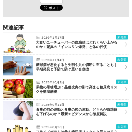
関連記事
未分類
2026年1月17日
大食いユーチューバーの血糖値はどれくらい上がる
のか：驚異の「インスリン爆発」と体の代償
未分類
2025年11月4日
糖尿病が悪化すると失明や足の切断に至ることも｜
早期発見と予防で防ぐ重い合併症
未分類
2025年10月2日
果物の果糖増加：品種改良の影で高まる糖尿病リス
クを徹底解説
未分類
2025年9月11日
食事の前の運動と食事の後の運動、どちらが血糖値
を下げるのか？最新エビデンスから徹底解説
未分類
2025年8月26日