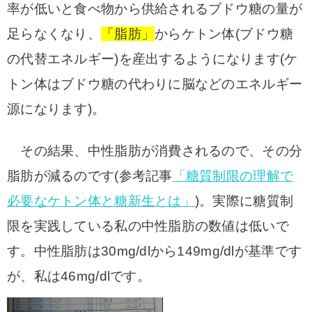
率が低いと食べ物から供給されるブドウ糖の量が
足らなくなり、
「脂肪」
からケトン体(ブドウ糖
の代替エネルギー)を産出するようになります(
ケ
トン体は
ブドウ糖の代わりに脳などのエネルギー
源になります)。
その結果、中性脂肪が消費されるので、その分
脂肪が減るのです(参考記事
「糖質制限の理解で
必要なケトン体と糖新生とは」
)。実際に糖質制
限を実践している私の中性脂肪の数値は低いで
す。中性脂肪は30mg/dlから149mg/dlが基準です
が、私は46mg/dlです。