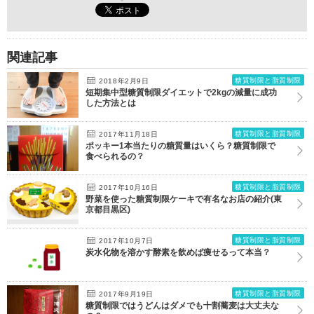
関連記事
糖質制限と脂質制限
2018年2月9日
短期集中型糖質制限ダイエットで2kgの減量に成功
した方法とは
糖質制限と脂質制限
2017年11月18日
ポッキー1本当たりの糖質量はいくら？糖質制限で
食べられるの？
糖質制限と脂質制限
2017年10月16日
野菜を使った糖質制限ケーキで有名なお店の紹介(東
京都目黒区)
糖質制限と脂質制限
2017年10月7日
炭水化物を溶かす酵素を飲めば痩せるって本当？
糖質制限と脂質制限
2017年9月19日
糖質制限ではうどんはダメでも十割蕎麦は大丈夫な