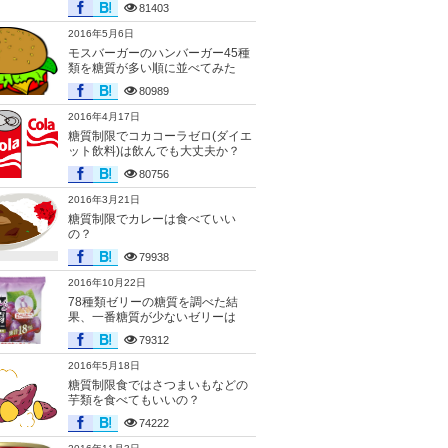
81403
2016年5月6日
モスバーガーのハンバーガー45種
類を糖質が多い順に並べてみた
80989
2016年4月17日
糖質制限でコカコーラゼロ(ダイエ
ット飲料)は飲んでも大丈夫か？
80756
2016年3月21日
糖質制限でカレーは食べていい
の？
79938
2016年10月22日
78種類ゼリーの糖質を調べた結
果、一番糖質が少ないゼリーは
79312
2016年5月18日
糖質制限食ではさつまいもなどの
芋類を食べてもいいの？
74222