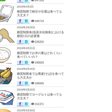
547155
2016年4月2日
糖質制限で納豆や豆腐は食べても
大丈夫？
345719
2016年3月26日
糖質制限食(低炭水化物食)における
糖質1日の必要量
226202
2016年4月21日
糖質制限でお米の量はどれくらい
食べていいの？
196829
2016年6月25日
糖質制限食では蕎麦(そば)を食べて
も大丈夫か
185660
2016年3月20日
糖質制限でヨーグルトは食べても
大丈夫？
151371
2016年4月30日