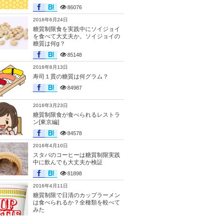
86076
2016年6月24日
糖質制限食を実践中にソイジョイ
を食べて大丈夫か。ソイジョイの
糖質は何g？
85148
2016年8月13日
寿司１貫の糖質は何グラム？
84987
2016年3月23日
糖質制限食が食べられるレストラ
ン[東京編]
84578
2016年4月10日
スタバのコーヒーは糖質制限実践
中に飲んでも大丈夫か検証
81898
2016年4月11日
糖質制限で日清のカップラーメン
は食べられるか？全種類を較べて
みた