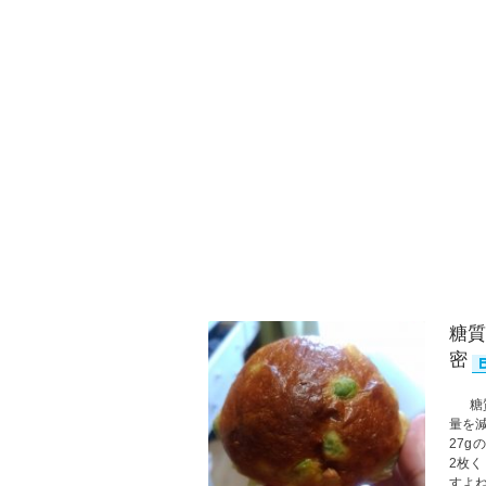
糖質
密
糖質
量を
27
2枚
すよね