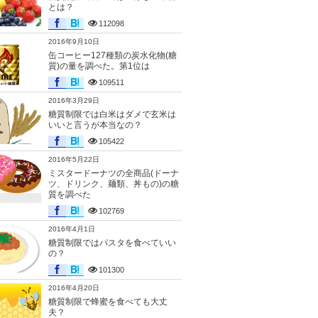
とは？
112098
2016年9月10日
缶コーヒー127種類の炭水化物(糖
質)の量を調べた。第1位は
109511
2016年3月29日
糖質制限では白米はダメで玄米は
いいと言うが本当なの？
105422
2016年5月22日
ミスタードーナツの全商品(ドーナ
ツ、ドリンク、麺類、丼もの)の糖
質を調べた
102769
2016年4月1日
糖質制限ではパスタを食べていい
の？
101300
2016年4月20日
糖質制限で蜂蜜を食べても大丈
夫？