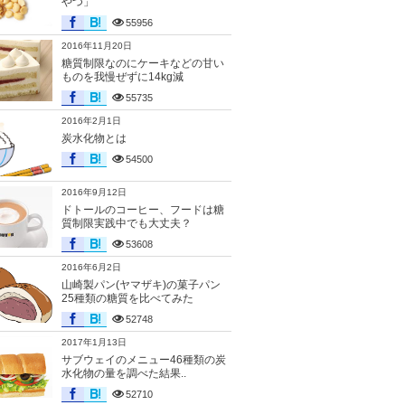
やつ」
55956
2016年11月20日
糖質制限なのにケーキなどの甘い
ものを我慢ぜずに14kg減
55735
2016年2月1日
炭水化物とは
54500
2016年9月12日
ドトールのコーヒー、フードは糖
質制限実践中でも大丈夫？
53608
2016年6月2日
山崎製パン(ヤマザキ)の菓子パン
25種類の糖質を比べてみた
52748
2017年1月13日
サブウェイのメニュー46種類の炭
水化物の量を調べた結果..
52710