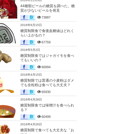
2016年11月3日
44種類ビールの糖質を調べた。糖
質が少ないビールを発見
73887
2016年6月15日
糖質制限食で食後血糖値はどれく
らい上がるの？
67759
2016年5月2日
糖質制限食ではジャガイモを食べ
てもいいの？
66994
2016年4月15日
糖質制限では普通の小麦粉はダメ
でも全粒粉は食べても大丈夫？
65930
2016年4月28日
糖質制限食では味噌汁を食べられ
る？
60499
2016年4月26日
糖質制限で食べても大丈夫な「お