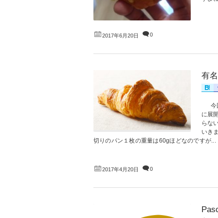
0
2017年6月20日
有名
今回
に展
らな
いき
切りのパン１枚の重量は60gほどなのですが...
0
2017年4月20日
Pa