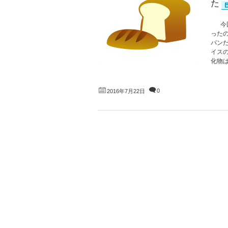
た
今回
ったの
パン
イス
化物は
0
2016年7月22日