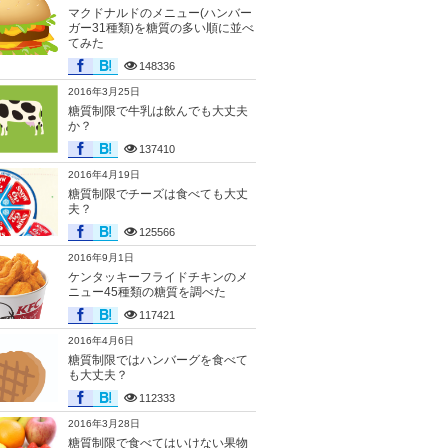
マクドナルドのメニュー(ハンバー
ガー31種類)を糖質の多い順に並べ
てみた
148336
2016年3月25日
糖質制限で牛乳は飲んでも大丈夫
か？
137410
2016年4月19日
糖質制限でチーズは食べても大丈
夫？
125566
2016年9月1日
ケンタッキーフライドチキンのメ
ニュー45種類の糖質を調べた
117421
2016年4月6日
糖質制限ではハンバーグを食べて
も大丈夫？
112333
2016年3月28日
糖質制限で食べてはいけない果物